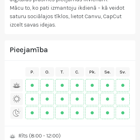
Mācu to, ko pati izmantoju ikdienā – kā veidot
saturu sociālajos tīklos, lietot Canvu, CapCut
izcelt savas idejas.
Pieejamība
P.
O.
T.
C.
Pk.
Se.
Sv.
Rīts (8:00 - 12:00)