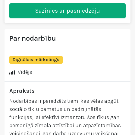
Sazinies ar pasniedzēju
Par nodarbību
Digitālais mārketings
Vidējs
Apraksts
Nodarbības ir paredzēts tiem, kas vēlas apgūt
sociālo tīklu pamatus un padziļinātās
funkcijas, lai efektīvi izmantotu šos rīkus gan
personīgā zīmola attīstībai un atpazīstamības
veicināšanai, gan darba uzdevumu veikšanai