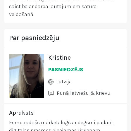
saistībā ar darba jautājumiem satura
veidošanā.
Par pasniedzēju
Kristine
PASNIEDZĒJS
Latvija
Runā latviešu & krievu.
Apraksts
Esmu radošs mārketalogs ar degsmi padarīt
digitālās prasmes pieejamas ikvienam.