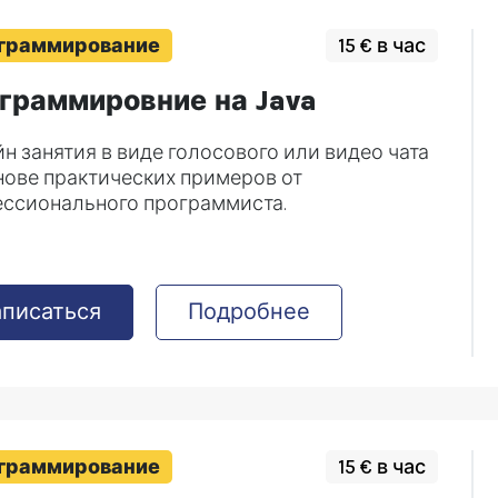
граммирование
15 € в час
граммировние на Java
н занятия в виде голосового или видео чата
нове практических примеров от
ссионального программиста.
аписаться
Подробнее
граммирование
15 € в час