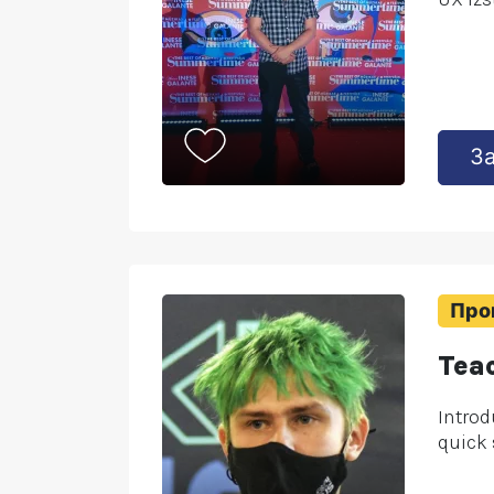
З
Про
Tea
Introd
quick 