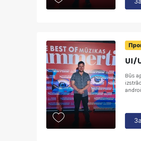
З
Про
UI/
Būs ap
izstrā
androi
З