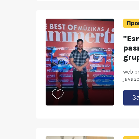
Про
"Es
pas
gru
web p
javasc
З