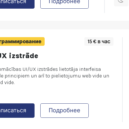
аписаться
Подробнее
граммирование
15 € в час
UX izstrāde
mācības UI/UX izstrādes lietotāja interfeisa
de principiem un arī to pielietojumu web vide un
d vide.
аписаться
Подробнее