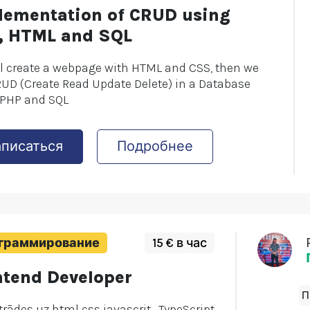
lementation of CRUD using
, HTML and SQL
l create a webpage with HTML and CSS, then we
RUD (Create Read Update Delete) in a Database
 PHP and SQL
аписаться
Подробнее
граммирование
15 € в час
ntend Developer
П
trādes uz html css javascrit , TypeScript