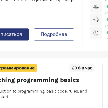
аписаться
Подробнее
граммирование
20 € в час
ching programming basics
uction to programming, basic code, rules, and
start