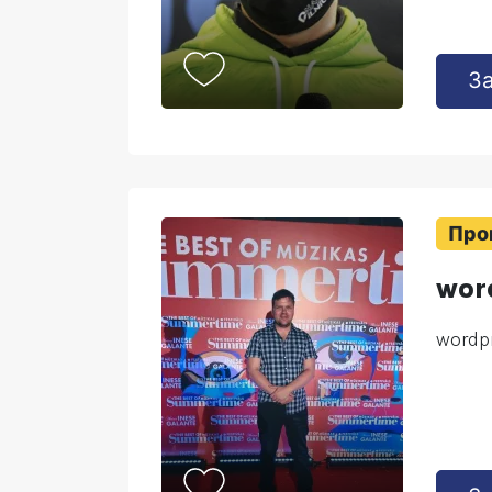
З
Про
wor
wordpr