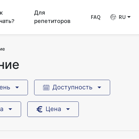
к
Для
FAQ
RU
чать?
репетиторов
ие
ние
ень
Доступность
на
Цена