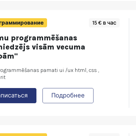
граммирование
15 € в час
mu programmēšanas
niedzējs visām vecuma
pām"
rogrammēšanas pamati ui /ux html, css ,
rit
аписаться
Подробнее