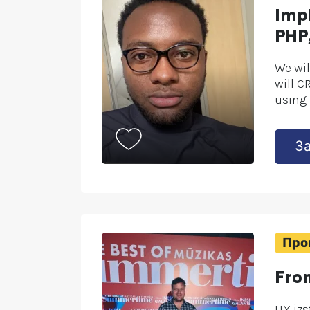
Imp
PHP
We wil
will C
using
З
Про
Fro
UX izs