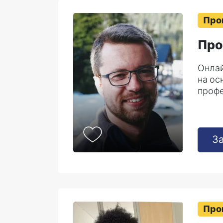
Про
Про
Онлай
на ос
профе
З
Про