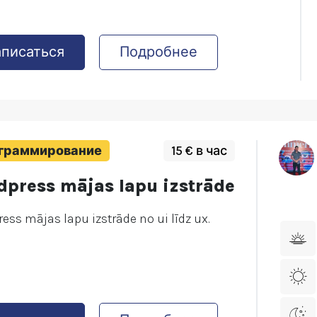
аписаться
Подробнее
граммирование
15 € в час
dpress mājas lapu izstrāde
ess mājas lapu izstrāde no ui līdz ux.