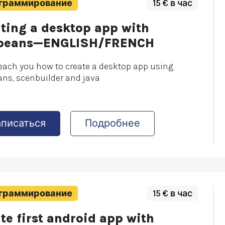
граммирование
15 € в час
ating a desktop app with
beans—ENGLISH/FRENCH
 teach you how to create a desktop app using
ns, scenbuilder and java
аписаться
Подробнее
граммирование
15 € в час
te first android app with