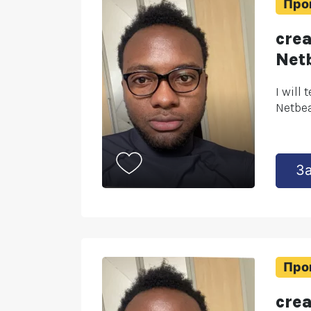
Про
cre
Net
I will
Netbea
З
Про
crea