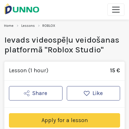
Home
Lessons
ROBLOX
Ievads videospēļu veidošanas
platformā "Roblox Studio"
Lesson (1 hour)
15 €
Share
Like
Apply for a lesson