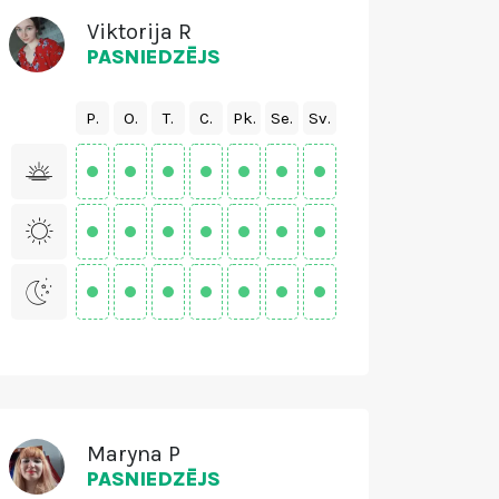
Viktorija R
PASNIEDZĒJS
P.
O.
T.
C.
Pk.
Se.
Sv.
Maryna P
PASNIEDZĒJS