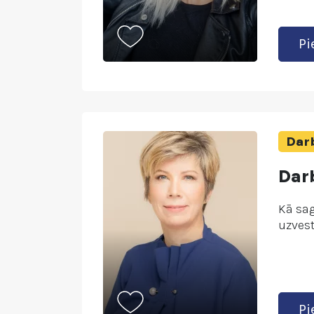
Pi
Darb
Darb
Kā sag
uzvest
Pi