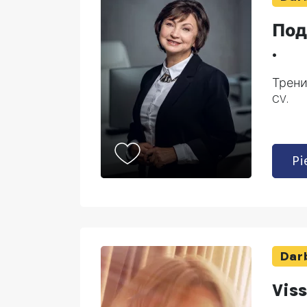
Под
.
Трени
CV.
Pi
Darb
Viss