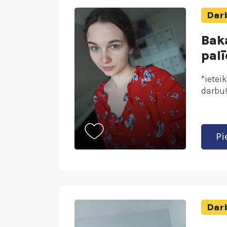
Darb
Bak
pal
*ietei
darbu
Pi
Darb