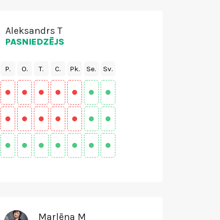
Aleksandrs T
PASNIEDZĒJS
P.
O.
T.
C.
Pk.
Se.
Sv.
Marlēna M