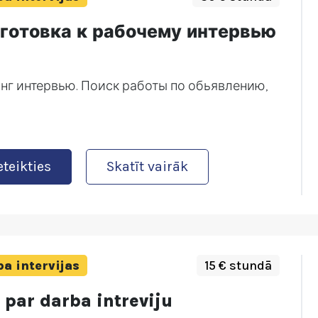
готовка к рабочему интервью
нг интервью. Поиск работы по обьявлению,
eteikties
Skatīt vairāk
a intervijas
15 € stundā
 par darba intreviju