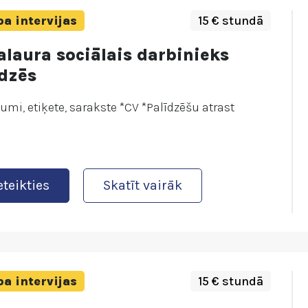
a intervijas
15 € stundā
alaura sociālais darbinieks
īdzēs
kumi, etiķete, sarakste *CV *Palīdzēšu atrast
!
eteikties
Skatīt vairāk
a intervijas
15 € stundā