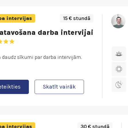
a intervijas
15 € stundā
atavošana darba intervijai
in daudz sīkumi par darba intervijām.
eteikties
Skatīt vairāk
a intervijas
30 € stundā