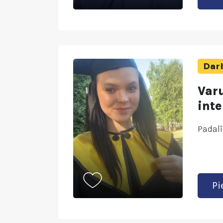
Darb
Var
inte
Padalī
Pi