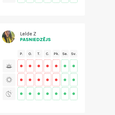
Lelde Z
PASNIEDZĒJS
P.
O.
T.
C.
Pk.
Se.
Sv.