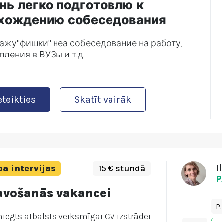
нь легко подготовлю к
хождению собеседования
ажу"фишки" неа собеседование на работу,
пления в ВУЗы и т.д.
eteikties
Skatīt vairāk
I
a intervijas
15 € stundā
P
avošanās vakancei
P.
niegts atbalsts veiksmīgai CV izstrādei