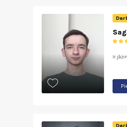
Darb
Sag
Ir jāz
Pi
Darb