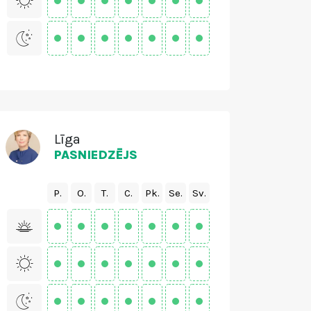
Līga
PASNIEDZĒJS
P.
O.
T.
C.
Pk.
Se.
Sv.