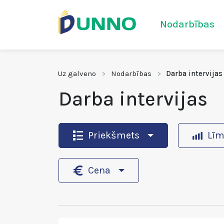
Nodarbības
Uz galveno
Nodarbības
Darba intervijas
Darba intervijas
Priekšmets
Līm
Cena