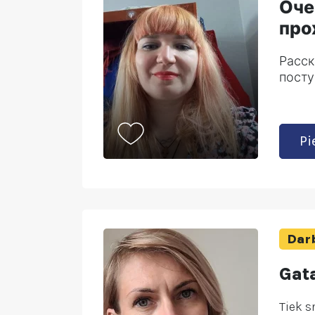
Оче
про
Расск
посту
Pi
Darb
Gat
Tiek s