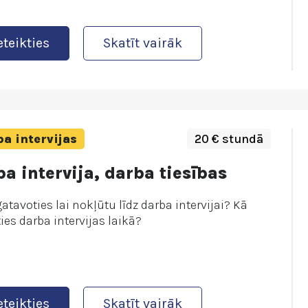
eteikties
Skatīt vairāk
a intervijas
20 € stundā
a intervija, darba tiesības
atavoties lai nokļūtu līdz darba intervijai? Kā
ies darba intervijas laikā?
eteikties
Skatīt vairāk