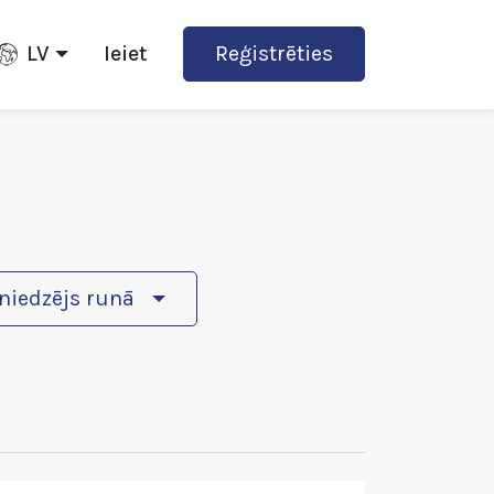
LV
Ieiet
Reģistrēties
niedzējs runā