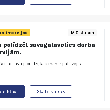
a intervijas
15 € stundā
u palīdzēt savagatavoties darba
rvijām.
šos ar savu pieredzi, kas man ir palīdzējis.
eteikties
Skatīt vairāk