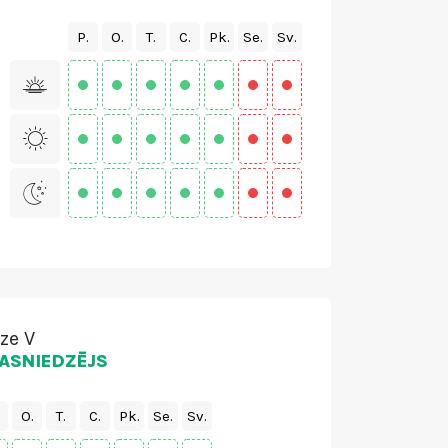
P.
O.
T.
C.
Pk.
Se.
Sv.
lze V
ASNIEDZĒJS
O.
T.
C.
Pk.
Se.
Sv.