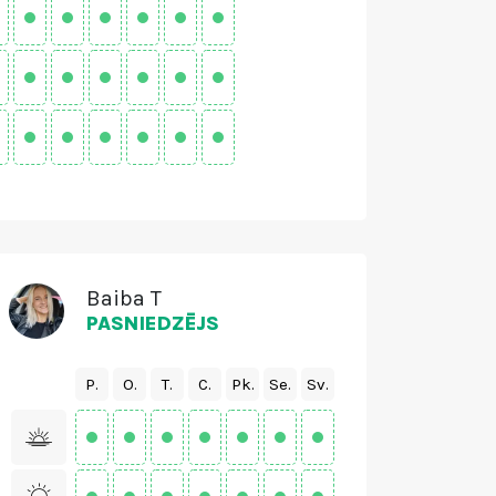
Baiba T
PASNIEDZĒJS
P.
O.
T.
C.
Pk.
Se.
Sv.