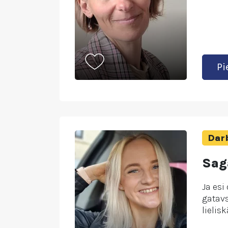
Pi
Darb
Saga
Ja esi
gatavs
lielisk