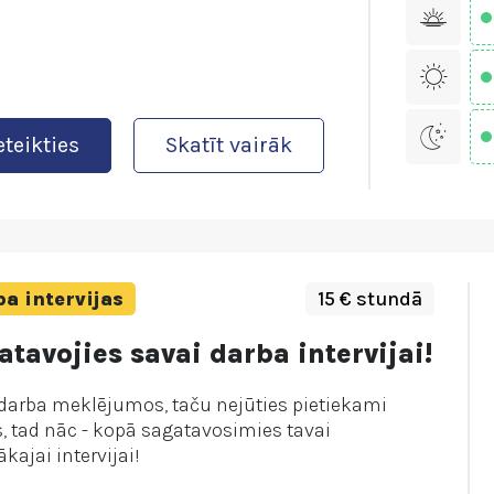
eteikties
Skatīt vairāk
a intervijas
15 € stundā
tavojies savai darba intervijai!
 darba meklējumos, taču nejūties pietiekami
, tad nāc - kopā sagatavosimies tavai
ākajai intervijai!