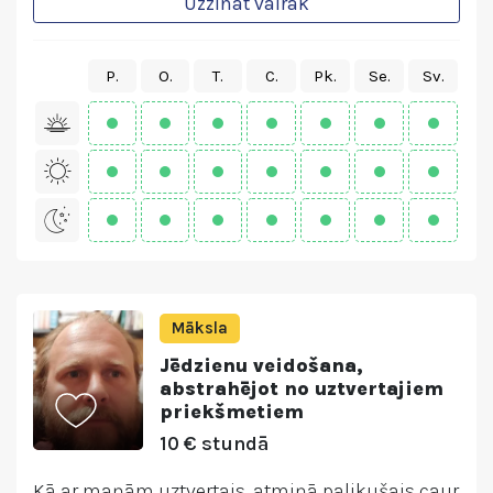
Uzzināt vairāk
P.
O.
T.
C.
Pk.
Se.
Sv.
Māksla
Jēdzienu veidošana,
abstrahējot no uztvertajiem
priekšmetiem
10 € stundā
Kā ar maņām uztvertais, atmiņā palikušais caur