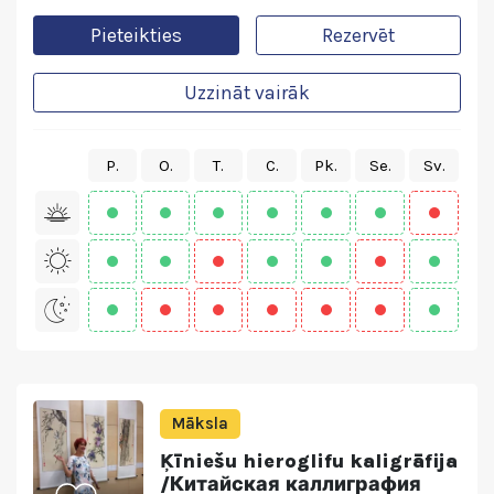
Pieteikties
Rezervēt
Uzzināt vairāk
P.
O.
T.
C.
Pk.
Se.
Sv.
Māksla
Ķīniešu hieroglifu kaligrāfija
/Китайская каллиграфия