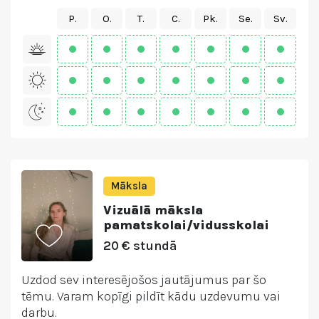
P.
O.
T.
C.
Pk.
Se.
Sv.
Māksla
Vizuālā māksla
pamatskolai/vidusskolai
20 € stundā
Uzdod sev interesējošos jautājumus par šo
tēmu. Varam kopīgi pildīt kādu uzdevumu vai
darbu.