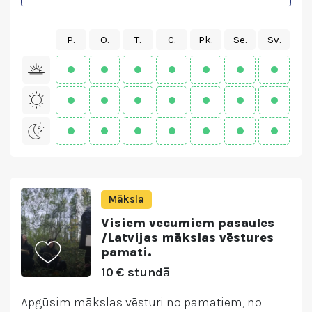
P.
O.
T.
C.
Pk.
Se.
Sv.
Māksla
Visiem vecumiem pasaules
/Latvijas mākslas vēstures
pamati.
10 € stundā
Apgūsim mākslas vēsturi no pamatiem, no