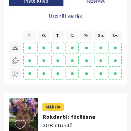
Pieteikties
Rezervēt
Uzzināt vairāk
P.
O.
T.
C.
Pk.
Se.
Sv.
Māksla
Rokdarbi: filcēšana
30 € stundā