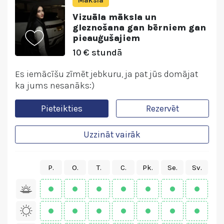
Māksla
Vizuāla māksla un
gleznošana gan bērniem gan
pieauģušajiem
10 € stundā
Es iemācīšu zīmēt jebkuru, ja pat jūs domājat
ka jums nesanāks:)
Pieteikties
Rezervēt
Uzzināt vairāk
P.
O.
T.
C.
Pk.
Se.
Sv.