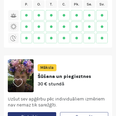
P.
O.
T.
C.
Pk.
Se.
Sv.
Māksla
Šūšana un piegieztnes
30 € stundā
Uzšut sev apģērbu pēc individuāliem izmēriem
nav nemaz tik sarežģīti.