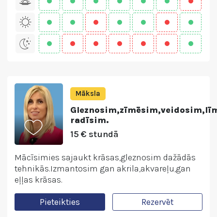
Māksla
Gleznosim,zīmēsim,veidosim,lī
radīsim.
15 € stundā
Mācīsimies sajaukt krāsas,gleznosim dažādās
tehnikās.Izmantosim gan akrila,akvareļu,gan
eļļas krāsas.
Pieteikties
Rezervēt