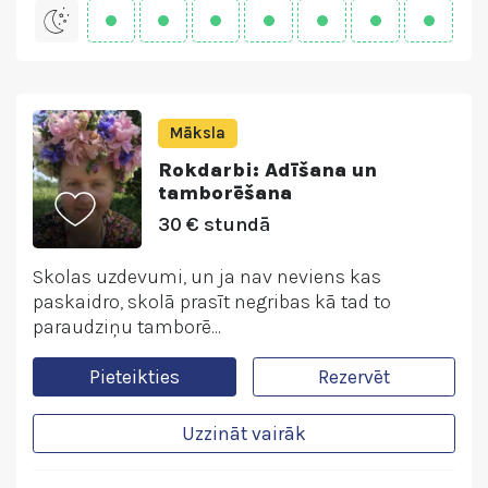
Māksla
Rokdarbi: Adīšana un
tamborēšana
30 € stundā
Skolas uzdevumi, un ja nav neviens kas
paskaidro, skolā prasīt negribas kā tad to
paraudziņu tamborē...
Pieteikties
Rezervēt
Uzzināt vairāk