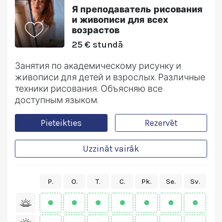
Я преподаватель рисования
и живописи для всех
возрастов
25 € stundā
Занятия по академическому рисунку и
живописи для детей и взрослых. Различные
техники рисования. Объясняю все
доступным языком.
Pieteikties
Rezervēt
Uzzināt vairāk
P.
O.
T.
C.
Pk.
Se.
Sv.