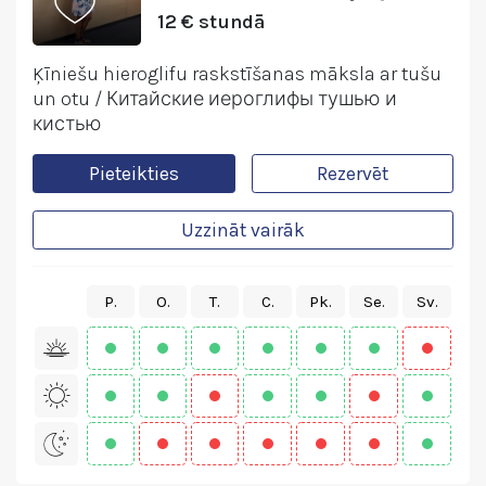
12 € stundā
Ķīniešu hieroglifu raskstīšanas māksla ar tušu
un otu / Китайские иероглифы тушью и
кистью
Pieteikties
Rezervēt
Uzzināt vairāk
P.
O.
T.
C.
Pk.
Se.
Sv.