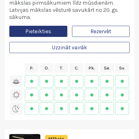
mākslas pirmsākumiem līdz mūsdienām.
Latvijas mākslas vēsturē savukārt no 20. gs.
sākuma.
Pieteikties
Rezervēt
Uzzināt vairāk
P.
O.
T.
C.
Pk.
Se.
Sv.