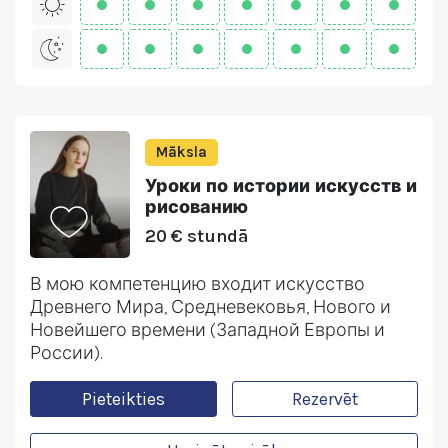
Māksla
Уроки по истории искусств и
рисованию
20 € stundā
В мою компетенцию входит искусство
Древнего Мира, Средневековья, Нового и
Новейшего времени (Западной Европы и
России).
Pieteikties
Rezervēt