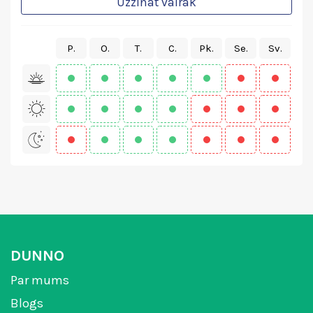
Uzzināt vairāk
P.
O.
T.
C.
Pk.
Se.
Sv.
DUNNO
Par mums
Blogs