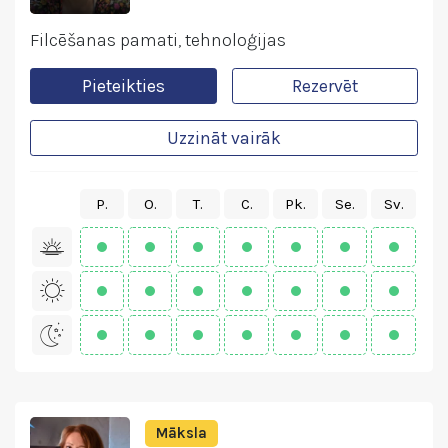
Filcēšanas pamati, tehnoloģijas
Pieteikties
Rezervēt
Uzzināt vairāk
P.
O.
T.
C.
Pk.
Se.
Sv.
Māksla