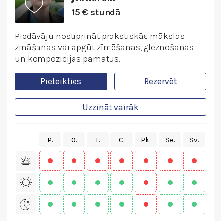
15 € stundā
Piedāvāju nostiprināt prakstiskās mākslas
zināšanas vai apgūt zīmēšanas, gleznošanas
un kompozīcijas pamatus.
Pieteikties
Rezervēt
Uzzināt vairāk
P.
O.
T.
C.
Pk.
Se.
Sv.