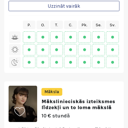
Uzzināt vairāk
P.
O.
T.
C.
Pk.
Se.
Sv.
Māksla
Mākslinieciskās izteiksmes
līdzekļi un to loma mākslā
10 € stundā