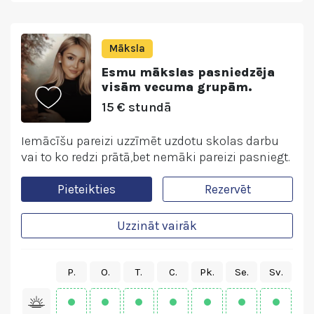
Māksla
Esmu mākslas pasniedzēja
visām vecuma grupām.
15 € stundā
Iemācīšu pareizi uzzīmēt uzdotu skolas darbu
vai to ko redzi prātā,bet nemāki pareizi pasniegt.
Pieteikties
Rezervēt
Uzzināt vairāk
P.
O.
T.
C.
Pk.
Se.
Sv.