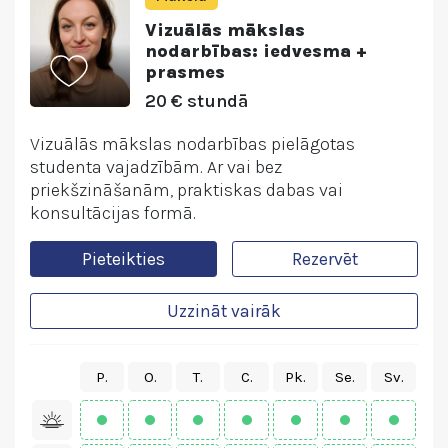
Vizuālās mākslas
nodarbības: iedvesma +
prasmes
20 € stundā
Vizuālās mākslas nodarbības pielāgotas
studenta vajadzībām. Ar vai bez
priekšzināšanām, praktiskas dabas vai
konsultācijas formā.
Pieteikties
Rezervēt
Uzzināt vairāk
P.
O.
T.
C.
Pk.
Se.
Sv.