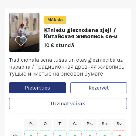
Māksla
Ķīniešu gleznošana sjeji /
Китайская живопись се-и
10 € stundā
Tradicionālā senā tušas un otas glezniecība uz
rīspapīra / Традиционная древняя живопись
тушью и кистью на рисовой бумаге
Pieteikties
Rezervēt
Uzzināt vairāk
P.
O.
T.
C.
Pk.
Se.
Sv.