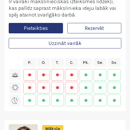
Ir vairāki mākslinieciskās izteiksmes līdzekļi,
kas palīdz saprast mākslinieka ideju labāk vai
spēj atainot svarīgāko darbā.
Pieteikties
Rezervēt
Uzzināt vairāk
P.
O.
T.
C.
Pk.
Se.
Sv.
Māksla