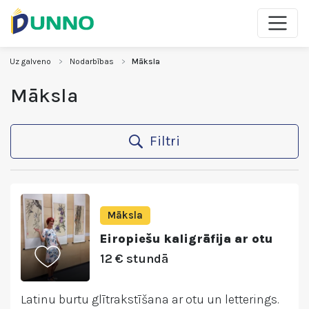
Uz galveno
Nodarbības
Māksla
Māksla
Filtri
Māksla
Eiropiešu kaligrāfija ar otu
12 € stundā
Latinu burtu glītrakstīšana ar otu un letterings.