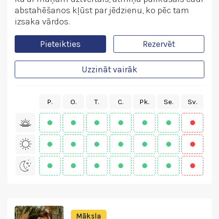
abstahēšanos kļūst par jēdzienu, ko pēc tam
izsaka vārdos.
Pieteikties
Rezervēt
Uzzināt vairāk
P.
O.
T.
C.
Pk.
Se.
Sv.
Māksla