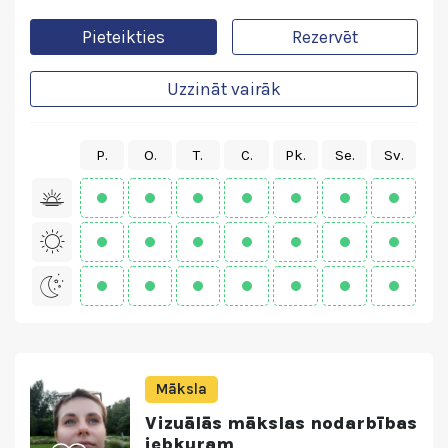
Pieteikties
Rezervēt
Uzzināt vairāk
P.
O.
T.
C.
Pk.
Se.
Sv.
Māksla
Vizuālās mākslas nodarbības
jebkuram