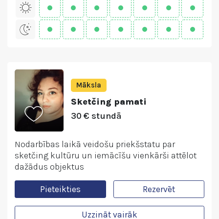
Māksla
Sketčing pamati
30 € stundā
Nodarbības laikā veidošu priekšstatu par
sketčing kultūru un iemācīšu vienkārši attēlot
dažādus objektus
Pieteikties
Rezervēt
Uzzināt vairāk