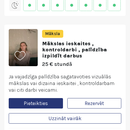
Māksla
Mākslas ieskaites ,
kontroldarbi , palīdzība
izpildīt darbus
25 € stundā
Ja vajadzīga palīdzība sagatavoties vizuālās
mākslas vai dizaina ieskaitei , kontroldarbam
vai citi darbi veicami.
Pieteikties
Rezervēt
Uzzināt vairāk