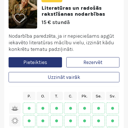
Literatūras un radošās
rakstīšanas nodarbības
15 € stundā
Nodarbība paredzēta, ja ir nepieciešams apgūt
iekavēto literatūras mācību vielu, izzināt kādu
konkrētu tematu padziļināti.
Pieteikties
Rezervēt
Uzzināt vairāk
P.
O.
T.
C.
Pk.
Se.
Sv.