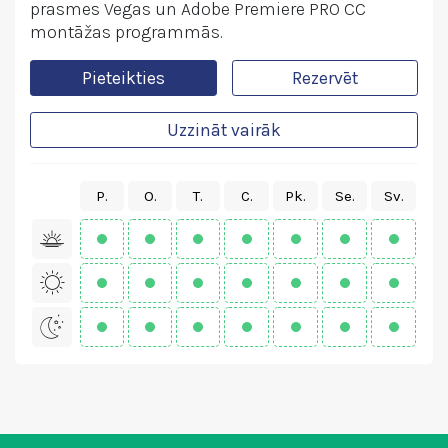
prasmes Vegas un Adobe Premiere PRO CC
montāžas programmās.
Pieteikties
Rezervēt
Uzzināt vairāk
P.
O.
T.
C.
Pk.
Se.
Sv.