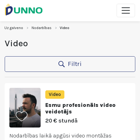
Uz galveno
Nodarbības
Video
Video
Filtri
Video
Esmu profesionāls video
veidotājs
20 € stundā
Nodarbības laikā apgūsi video montāžas